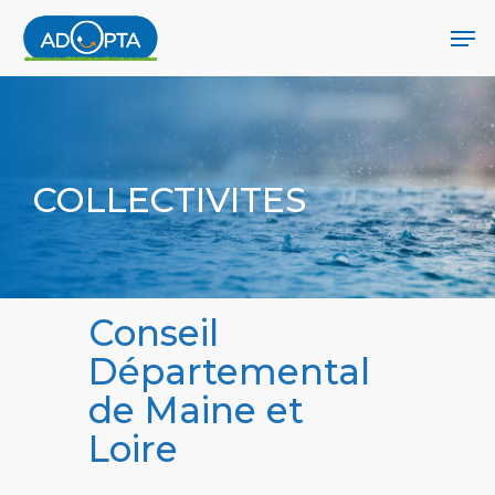
Skip
Men
to
main
Close
content
Menu
COLLECTIVITES
Conseil
Départemental
de Maine et
Loire