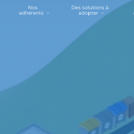
Nos
Des solutions à
adhérents
adopter